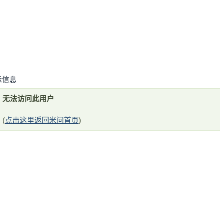
示信息
无法访问此用户
(
点击这里返回米问首页
)