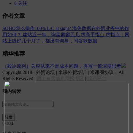
8
关注
作者文章
SOHO怎么操作100% L/C at sight?
海关数据在外贸业务中的作
用如何？
建站近一年，询盘寥寥无几 求高手指点
求指点：网
站上线好几个月了，都没有询盘，附谷歌数据
精华推荐
（毅冰原创）关税从来不是成本问题，再写一篇深度思考
Copyright 2018 - 外贸论坛 | 米课外贸培训 | 米课圈协议，All
Rights Reserved |
网上有害信息举报专区
|
辟谣平台
圈内转发
0
/104