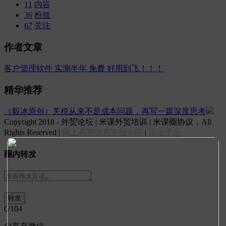
11
内容
36
粉丝
67
关注
作者文章
客户管理软件 实测半年 免费 好用到飞！！！
精华推荐
（毅冰原创）关税从来不是成本问题，再写一篇深度思考
Copyright 2018 - 外贸论坛 | 米课外贸培训 | 米课圈协议，All
Rights Reserved |
网上有害信息举报专区
|
辟谣平台
圈内转发
0
/104