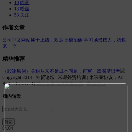
19
内容
13
粉丝
53
关注
作者文章
公司中文网站终于上线，欢迎吐槽拍砖
学习场景接力，我也
来一个
精华推荐
（毅冰原创）关税从来不是成本问题，再写一篇深度思考
Copyright 2018 - 外贸论坛 | 米课外贸培训 | 米课圈协议，All
Rights Reserved |
网上有害信息举报专区
|
辟谣平台
圈内转发
0
/104