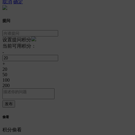
取消
确定
提问
设置提问积分
当前可用积分：
-
+
20
50
100
200
偷看
积分偷看