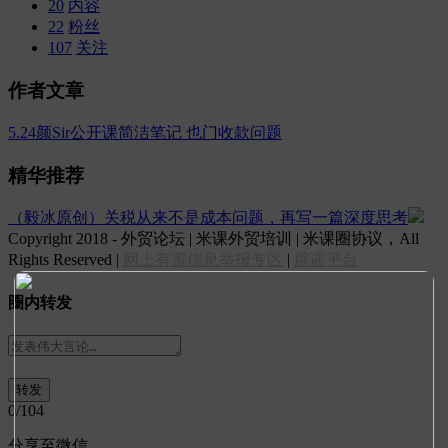
20
内容
22
粉丝
107
关注
作者文章
5.24颜Sir公开课简洁笔记
也门收款问题
精华推荐
（毅冰原创）关税从来不是成本问题，再写一篇深度思考
Copyright 2018 - 外贸论坛 | 米课外贸培训 | 米课圈协议，All
Rights Reserved |
网上有害信息举报专区
|
辟谣平台
圈内转发
0
/104
分享至微信