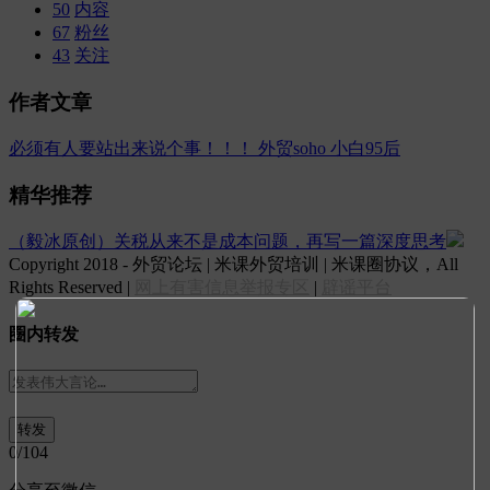
50
内容
67
粉丝
43
关注
作者文章
必须有人要站出来说个事！！！
外贸soho 小白95后
精华推荐
（毅冰原创）关税从来不是成本问题，再写一篇深度思考
Copyright 2018 - 外贸论坛 | 米课外贸培训 | 米课圈协议，All
Rights Reserved |
网上有害信息举报专区
|
辟谣平台
圈内转发
0
/104