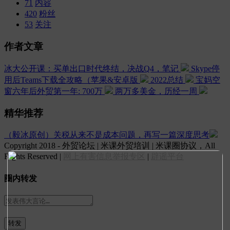
71
内容
420
粉丝
53
关注
作者文章
冰大公开课：买单出口时代终结，决战Q4，笔记
Skype停
用后Teams下载全攻略（苹果&安卓版
2022总结
宝妈空
窗六年后外贸第一年: 700万
两万多美金，历经一周
精华推荐
（毅冰原创）关税从来不是成本问题，再写一篇深度思考
Copyright 2018 - 外贸论坛 | 米课外贸培训 | 米课圈协议，All
Rights Reserved |
网上有害信息举报专区
|
辟谣平台
圈内转发