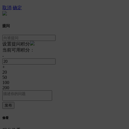
取消
确定
提问
设置提问积分
当前可用积分：
-
+
20
50
100
200
偷看