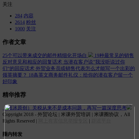
关注
284
内容
2614
粉丝
1000
关注
作者文章
25个可以带来成交的邮件精细化开场白
19种最常见的销售
反对意见和相应的回复话术
当潜在客户说”我没听说过你
们“的回应话术
外贸业务员或销售代表怎么才能写一个出彩的
领英摘要？
18条英文商务邮件礼仪：给你的潜在客户留一个
好印象
精华推荐
（毅冰原创）关税从来不是成本问题，再写一篇深度思考
Copyright 2018 - 外贸论坛 | 米课外贸培训 | 米课圈协议，All
Rights Reserved |
网上有害信息举报专区
|
辟谣平台
圈内转发