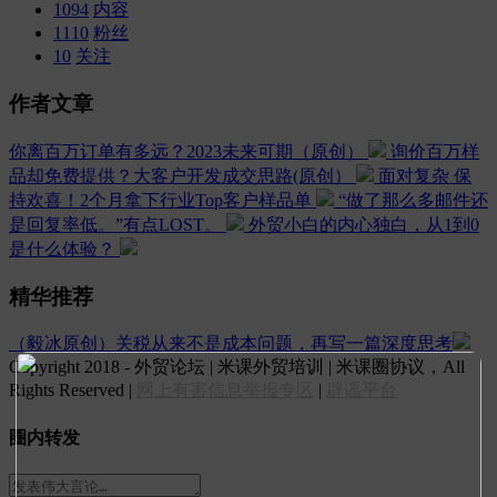
1094
内容
1110
粉丝
10
关注
作者文章
你离百万订单有多远？2023未来可期（原创）
询价百万样
品却免费提供？大客户开发成交思路(原创）
面对复杂 保
持欢喜！2个月拿下行业Top客户样品单
“做了那么多邮件还
是回复率低。”有点LOST。
外贸小白的内心独白，从1到0
是什么体验？
精华推荐
（毅冰原创）关税从来不是成本问题，再写一篇深度思考
Copyright 2018 - 外贸论坛 | 米课外贸培训 | 米课圈协议，All
Rights Reserved |
网上有害信息举报专区
|
辟谣平台
圈内转发