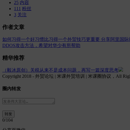
25
内容
111
粉丝
3
关注
作者文章
如何习得一个好习惯比习得一个外贸技巧更重要
分享阿里国际
DDOS攻击方法，希望对华少有所帮助
精华推荐
（毅冰原创）关税从来不是成本问题，再写一篇深度思考
Copyright 2018 - 外贸论坛 | 米课外贸培训 | 米课圈协议，All Rights
圈内转发
0
/104