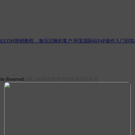
站EDM营销教程，激活沉睡的客户
阿里国际站P4P操作入门到
 Reserved |
网上有害信息举报专区
|
辟谣平台