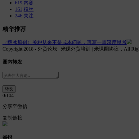
619
内容
161
粉丝
246
关注
精华推荐
（毅冰原创）关税从来不是成本问题，再写一篇深度思考
Copyright 2018 - 外贸论坛 | 米课外贸培训 | 米课圈协议，All Rights
圈内转发
0
/104
分享至微信
复制链接
举报