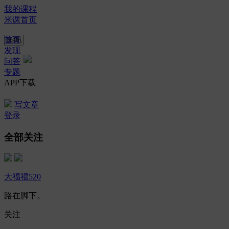
我的课程
米课首页
首页
发现
问答
专题
APP下载
写文章
登录
全部关注
大福福520
路在脚下。
关注