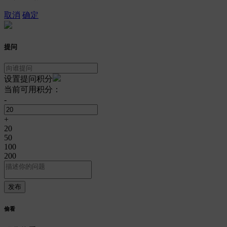
取消
确定
提问
设置提问积分
当前可用积分：
-
+
20
50
100
200
偷看