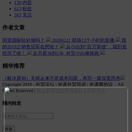
130
内容
613
粉丝
365
关注
作者文章
阿里国际站好做吗？
20200221 那场12个小时的直播
我
的2019之销售冠军在想啥？
从小白到“百万英雄”，我到底
经历了啥！
从月薪3k到13k, 外贸小白修炼路
精华推荐
（毅冰原创）关税从来不是成本问题，再写一篇深度思考
Copyright 2018 - 外贸论坛 | 米课外贸培训 | 米课圈协议，All
Rights Reserved |
网上有害信息举报专区
|
辟谣平台
圈内转发