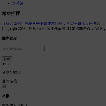
59
关注
精华推荐
（毅冰原创）关税从来不是成本问题，再写一篇深度思考
Copyright 2018 - 外贸论坛 | 米课外贸培训 | 米课圈协议，All Rights
圈内转发
0
/104
分享至微信
复制链接
举报
请选择举报理由