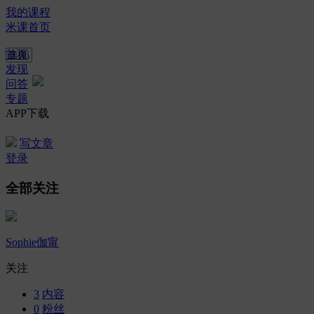
我的课程
米课首页
首页
发现
问答
专题
APP下载
写文章
登录
全部关注
Sophie伽甯
关注
3
内容
0
粉丝