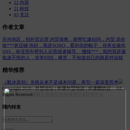
22
内容
21
粉丝
63
关注
作者文章
苏州地区，招外贸运营
内贸请教，能帮忙建站吗，内贸
高价
收***老店铺
你好，我是SOHO，看到你的帖子，你有在操作
SNS，有没意向帮别人运营或者辅导。
继续***，我想我是最
执迷不悟的人，非常纠结，痛苦，不知道自己的路是对说错
精华推荐
（毅冰原创）关税从来不是成本问题，再写一篇深度思考
Copyright 2018 - 外贸论坛 | 米课外贸培训 | 米课圈协议，All
Rights Reserved |
网上有害信息举报专区
|
辟谣平台
圈内转发