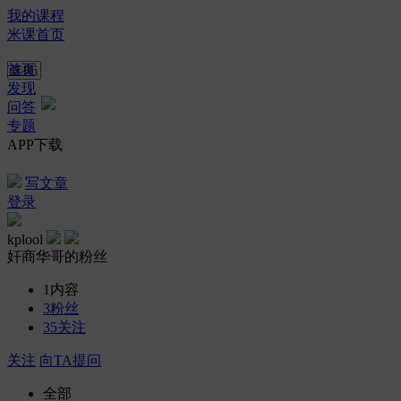
我的课程
米课首页
首页
发现
问答
专题
APP下载
写文章
登录
kplool
奸商华哥的粉丝
1
内容
3
粉丝
35
关注
关注
向TA提问
全部