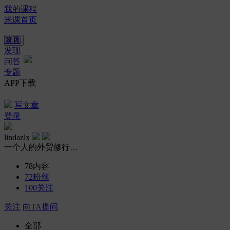
我的课程
米课首页
首页
发现
问答
专题
APP下载
写文章
登录
lindazlx
一个人的外贸修行…
78
内容
72
粉丝
100
关注
关注
向TA提问
全部