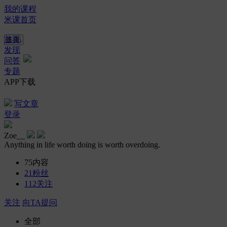
我的课程
米课首页
首页
发现
问答
专题
APP下载
写文章
登录
Zoe__
Anything in life worth doing is worth overdoing.
75
内容
21
粉丝
112
关注
关注
向TA提问
全部