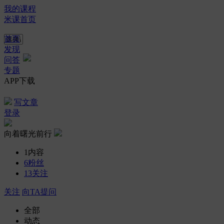
我的课程
米课首页
首页
发现
问答
专题
APP下载
写文章
登录
向着曙光前行
1
内容
6
粉丝
13
关注
关注
向TA提问
全部
动态