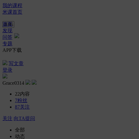
我的课程
米课首页
首页
发现
问答
专题
APP下载
写文章
登录
Grace0314
22
内容
7
粉丝
87
关注
关注
向TA提问
全部
动态