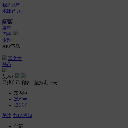
我的课程
米课首页
首页
发现
问答
专题
APP下载
写文章
登录
艾米E
寻找自己的路，坚持走下去
75
内容
29
粉丝
136
关注
关注
向TA提问
全部