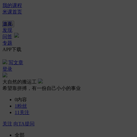
我的课程
米课首页
首页
发现
问答
专题
APP下载
写文章
登录
大自然的搬运工
希望靠拼搏，有一份自己小小的事业
0
内容
1
粉丝
11
关注
关注
向TA提问
全部