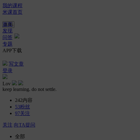
我的课程
米课首页
首页
发现
问答
专题
APP下载
写文章
登录
Lov
keep learning. do not settle.
242
内容
53
粉丝
97
关注
关注
向TA提问
全部