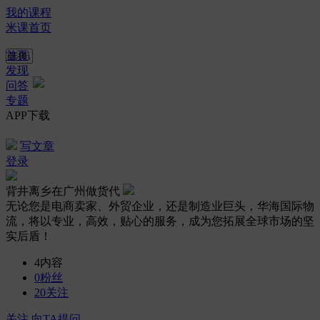
我的课程
米课首页
首页
发现
问答
专题
APP下载
写文章
登录
背井离乡在广州做货代
无论您是电商卖家、外贸企业，还是制造业巨头，华海国际物
流，将以专业，高效，贴心的服务，成为您拓展全球市场的坚
实后盾！
4
内容
0
粉丝
20
关注
关注
向TA提问