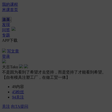
我的课程
米课首页
首页
发现
问答
专题
APP下载
写文章
登录
大古Taku
不是因为看到了希望才去坚持，而是坚持了才能看到希望。
【自有模具注塑工厂，在做工贸一体】
49
内容
45
粉丝
94
关注
关注
向TA提问