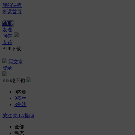
我的课程
米课首页
首页
发现
问答
专题
APP下载
写文章
登录
Kiki吃不饱
0
内容
0
粉丝
8
关注
关注
向TA提问
全部
动态