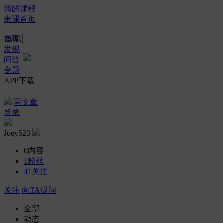
我的课程
米课首页
首页
发现
问答
专题
APP下载
写文章
登录
Joey523
0
内容
1
粉丝
41
关注
关注
向TA提问
全部
动态