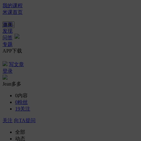
我的课程
米课首页
首页
发现
问答
专题
APP下载
写文章
登录
Jean多多
0
内容
0
粉丝
19
关注
关注
向TA提问
全部
动态