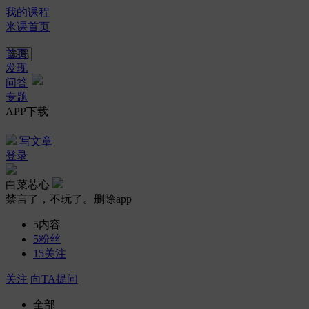
我的课程
米课首页
首页
发现
问答
专题
APP下载
写文章
登录
白菜芯心
禁言了，不玩了。删除app
5
内容
5
粉丝
15
关注
关注
向TA提问
全部