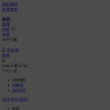
我的课程
米课首页
首页
发现
问答
专题
APP下载
写文章
登录
Sally小雯
一心一亿
148
内容
34
粉丝
184
关注
关注
向TA提问
全部