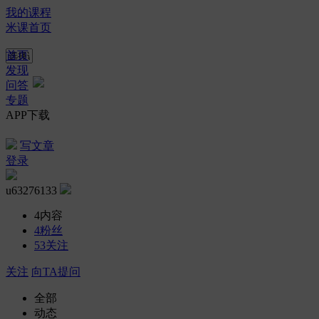
我的课程
米课首页
首页
发现
问答
专题
APP下载
写文章
登录
u63276133
4
内容
4
粉丝
53
关注
关注
向TA提问
全部
动态