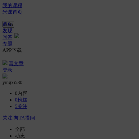
我的课程
米课首页
首页
发现
问答
专题
APP下载
写文章
登录
yingxi530
0
内容
0
粉丝
5
关注
关注
向TA提问
全部
动态