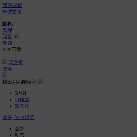
我的课程
米课首页
首页
发现
问答
专题
APP下载
写文章
登录
硕士妈妈陪读记
5
内容
11
粉丝
59
关注
关注
向TA提问
全部
动态