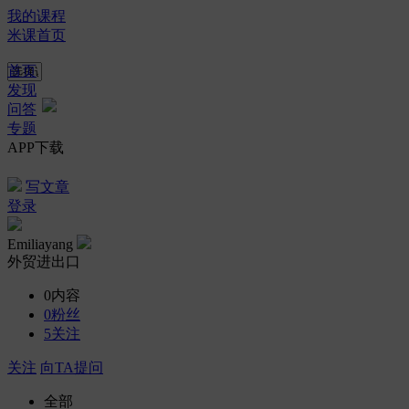
我的课程
米课首页
首页
发现
问答
专题
APP下载
写文章
登录
Emiliayang
外贸进出口
0
内容
0
粉丝
5
关注
关注
向TA提问
全部