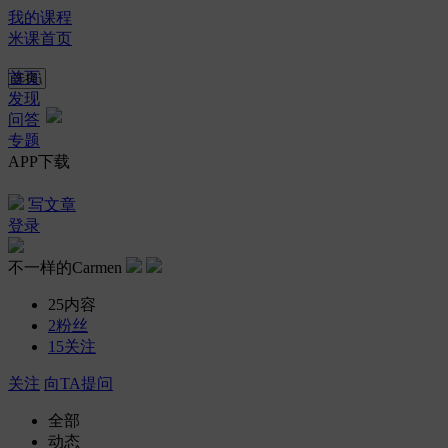
我的课程
米课首页
首页
发现
问答
专题
APP下载
写文章
登录
不一样的Carmen
25
内容
2
粉丝
15
关注
关注
向TA提问
全部
动态