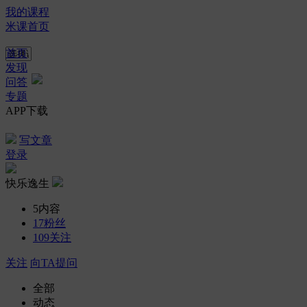
我的课程
米课首页
首页
发现
问答
专题
APP下载
写文章
登录
快乐逸生
5
内容
17
粉丝
109
关注
关注
向TA提问
全部
动态