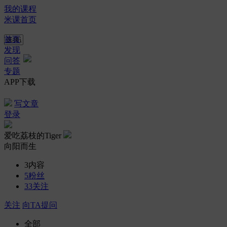
我的课程
米课首页
首页
发现
问答
专题
APP下载
写文章
登录
爱吃荔枝的Tiger
向阳而生
3
内容
5
粉丝
33
关注
关注
向TA提问
全部