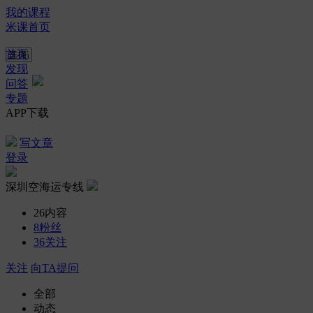
我的课程
米课首页
首页
发现
问答
专题
APP下载
写文章
登录
深圳空海运专线
26
内容
8
粉丝
36
关注
关注
向TA提问
全部
动态