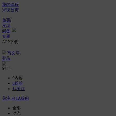
我的课程
米课首页
首页
发现
问答
专题
APP下载
写文章
登录
Mahc
0
内容
0
粉丝
14
关注
关注
向TA提问
全部
动态