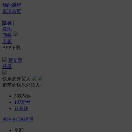
我的课程
米课首页
首页
发现
问答
专题
APP下载
写文章
登录
快乐的外贸人
追梦的快乐外贸人~
369
内容
187
粉丝
11
关注
关注
向TA提问
全部