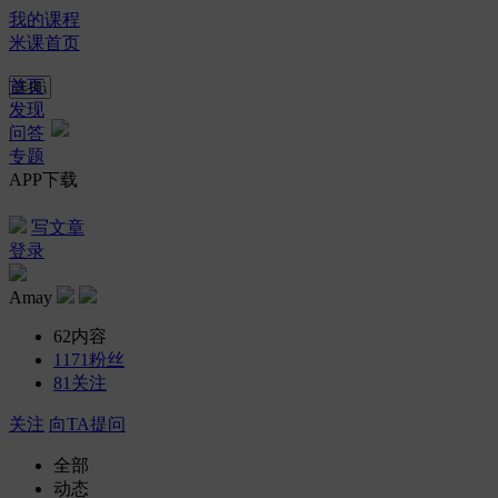
我的课程
米课首页
首页
发现
问答
专题
APP下载
写文章
登录
Amay
62
内容
1171
粉丝
81
关注
关注
向TA提问
全部
动态