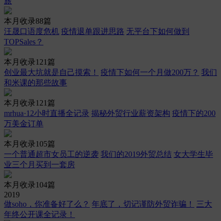
旅
本月收录88篇
汪晟口语度危机
疫情退单跟进思路
无平台下如何做到
TOPSales？
本月收录121篇
创业最大坑就是自己摸索！
疫情下如何一个月做200万？
我们
和米课的那些故事
本月收录121篇
mrhua·12小时直播全记录
揭秘外贸行业薪资架构
疫情下的200
万美金订单
本月收录105篇
一个普通超市女员工的逆袭
我们的2019外贸总结
女大学生毕
业三个月买到一套房
本月收录104篇
2019
做soho，你准备好了么？
年底了，切记谨防外贸诈骗！
三大
年终公开课全记录！