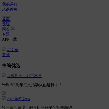
我的课程
米课首页
首页
发现
问答
专题
APP下载
写文章
登录
主编优选
八载朝夕，外贸不息
米课圈8周年征文活动火热进行中！
2025年终总结
这一年的点滴，都是时光赠予的珍贵印记