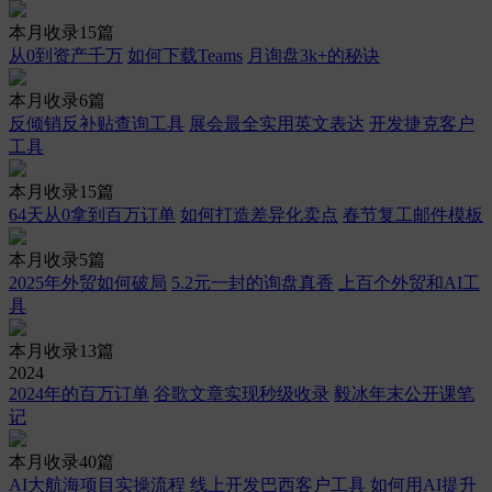
本月收录15篇
从0到资产千万
如何下载Teams
月询盘3k+的秘诀
本月收录6篇
反倾销反补贴查询工具
展会最全实用英文表达
开发捷克客户
工具
本月收录15篇
64天从0拿到百万订单
如何打造差异化卖点
春节复工邮件模板
本月收录5篇
2025年外贸如何破局
5.2元一封的询盘真香
上百个外贸和AI工
具
本月收录13篇
2024
2024年的百万订单
谷歌文章实现秒级收录
毅冰年末公开课笔
记
本月收录40篇
AI大航海项目实操流程
线上开发巴西客户工具
如何用AI提升