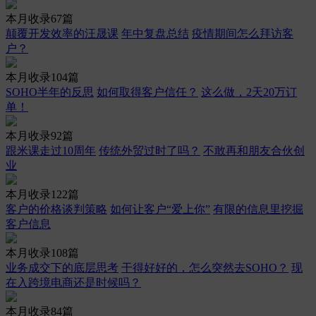
本月收录67篇
颠覆开发效率的汪晟课
年中复盘总结
疫情期间怎么拜访客
户？
本月收录104篇
SOHO半年的反思
如何取得客户信任？
这么做，2天20万订
单！
本月收录92篇
跟米课走过10周年
传统外贸过时了吗？
不敢再和朋友合伙创
业
本月收录122篇
客户的价格谈判策略
如何让客户“爱上你”
有限的信息里挖掘
客户信息
本月收录108篇
业务成交下的底层思考
干得好好的，怎么突然去SOHO？
现
在入跨境电商还是时候吗？
本月收录84篇