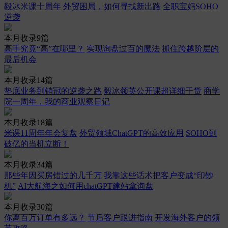
毅冰米课十周年
外贸困局，如何寻找新出路
全职宝妈SOHO
逆袭
本月收录9篇
高手究竟“高”在哪里？
实现询盘过百的魔法
抓住跨越阶层的
最后机会
本月收录14篇
垫底业务到销冠的逆袭之路
毅冰领英公开课超详细干货
商学
院一周年，我的商业观察日记
本月收录18篇
米课11周年年会复盘
外贸领域ChatGPT的高效应用
SOHO到
破亿的当机立断！
本月收录34篇
那些年因买房错过的几千万
我靠这些话术把客户变成“印钞
机”
AI大航海之如何用chatGPT建站拿询盘
本月收录30篇
你离百万订单有多远？
节后客户跟进指南
开发海外客户的领