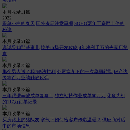
英攻略
本月收录11篇
2022
跟单小白的春天
国外参展注意事项
SOHO两年工资翻十倍的
秘诀
本月收录51篇
说说采购那些事儿
拉美市场开发攻略
4年净利千万的夫妻店复
盘
本月收录75篇
那个男人送了我7辆法拉利
外贸寒冬下的一次华丽转型
破产边
缘靠百万业绩触底反弹
本月收录78篇
三年跟进辛酸成单复盘！
独立站抄作业成单60万刀
化危为机
的117万订单记录
本月收录79篇
买房路上的猪队友
寒气下如何给客户传递温暖？
供应商对话
中的市场信息