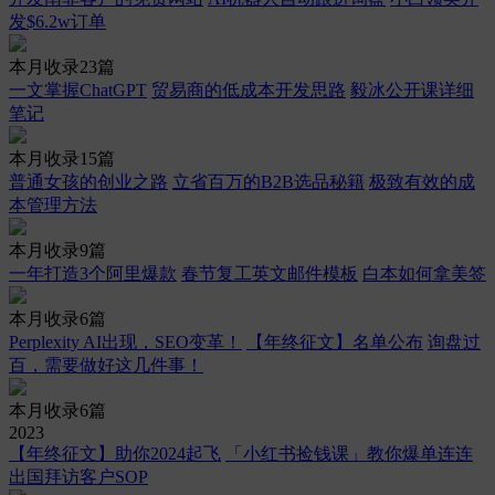
发$6.2w订单
本月收录23篇
一文掌握ChatGPT
贸易商的低成本开发思路
毅冰公开课详细
笔记
本月收录15篇
普通女孩的创业之路
立省百万的B2B选品秘籍
极致有效的成
本管理方法
本月收录9篇
一年打造3个阿里爆款
春节复工英文邮件模板
白本如何拿美签
本月收录6篇
Perplexity AI出现，SEO变革！
【年终征文】名单公布
询盘过
百，需要做好这几件事！
本月收录6篇
2023
【年终征文】助你2024起飞
「小红书捡钱课」教你爆单连连
出国拜访客户SOP