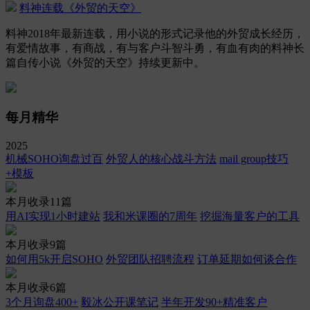
料神连载《外贸的天空》
料神2018年最新连载，用小说的形式记录他的外贸成长经历，
有爱情故事，有商战，有与客户斗智斗勇，有血有肉的料神长
篇自传小说《外贸的天空》持续更新中。
每月精华
2025
机械SOHO询盘过百
外贸人的核心战斗方法
mail group技巧
+模板
本月收录11篇
用AI实现1小时建站
我和米课圈的7周年
挖掘海量客户的工具
本月收录9篇
如何用5k开启SOHO
外贸团队招聘流程
订单延期如何谈合作
本月收录6篇
3个月询盘400+
毅冰公开课笔记
半年开发90+精准客户