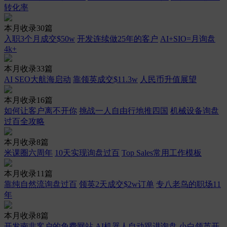
转化率
本月收录30篇
入职3个月成交$50w
开发连续做25年的客户
AI+SIO=月询盘
4k+
本月收录33篇
AI SEO大航海启动
靠领英成交$11.3w
人民币升值展望
本月收录16篇
如何让客户离不开你
挑战一人自由行地推四国
机械设备询盘
过百全攻略
本月收录8篇
米课圈六周年
10天实现询盘过百
Top Sales常用工作模板
本月收录11篇
靠纯自然流询盘过百
领英2天成交$2w订单
专八老鸟的职场11
年
本月收录8篇
开发南非客户的免费网站
AI机器人自动跟进询盘
小白领英开