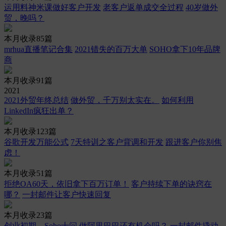
运用料神米课做好客户开发
老客户返单成交全过程
40岁做外
贸，晚吗？
本月收录85篇
mrhua直播笔记合集
2021错失的百万大单
SOHO拿下10年品牌
商
本月收录91篇
2021
2021外贸年终总结
做外贸，千万别太实在。
如何利用
LinkedIn疯狂出单？
本月收录123篇
谷歌开发万能公式
7天特训之客户背调和开发
跟进客户你别焦
虑！
本月收录51篇
拒绝OA60天，依旧拿下百万订单！
客户持续下单的诀窍在
哪？
一封邮件让客户快速回复
本月收录23篇
创业初期，Soho十问
做阿里巴巴还有机会吗？
一封邮件撬动