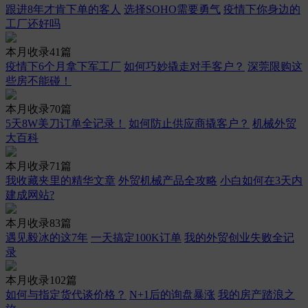
跟进8年才肯下单的客人
选择SOHO需要勇气
疫情下你身边的
工厂还好吗
本月收录41篇
疫情下6个月拿下军工厂
如何巧妙撬走对手客户？
深莞限购这
些房不能碰！
本月收录70篇
5天8W美刀订单全记录！
如何防止供应商撬客户？
机械外贸
大百科
本月收录71篇
我收藏夹里的精华文章
外贸机械产品全攻略
小白如何在3天内
建成网站?
本月收录83篇
遇见毅冰的这7年
一天搞定100K订单
我的外贸创业失败全记
录
本月收录102篇
如何与指定货代谈价格？
N+1后的询盘暴涨
我的房产踏浪之