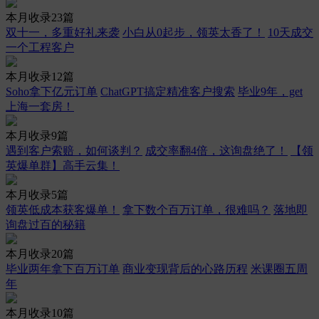
本月收录23篇
双十一，多重好礼来袭
小白从0起步，领英太香了！
10天成交
一个工程客户
本月收录12篇
Soho拿下亿元订单
ChatGPT搞定精准客户搜索
毕业9年，get
上海一套房！
本月收录9篇
遇到客户索赔，如何谈判？
成交率翻4倍，这询盘绝了！
【领
英爆单群】高手云集！
本月收录5篇
领英低成本获客爆单！
拿下数个百万订单，很难吗？
落地即
询盘过百的秘籍
本月收录20篇
毕业两年拿下百万订单
商业变现背后的心路历程
米课圈五周
年
本月收录10篇