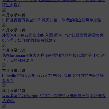
陌生大客户
本月收录14篇
失而复得百万美金订单
秋天的第一单
我的独立站爆单之路
本月收录32篇
外贸SOHO创业完全攻略
入圈3周年, “它”让我变得更强大
商
机管理：如何做业绩目标规划？
本月收录45篇
我在Instagram开发大客户
做外贸独立站的核心思维是什么
8年
了，我想对毅冰说
本月收录65篇
LinkedIn营销大合集
百万大客户验厂实操
如何与客户保持好
关系？
本月收录25篇
提成多拿20万的小tips
SOHO中期该这么选择供应商
谷歌开发
从0到N