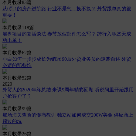
本月收录83篇
从0到1的房产进阶路
行业不景气，换不换？
外贸跟单真的很
重要！
本月收录118篇
崩盘项目的复活谈法
春节放假邮件怎么写？
跨行入职29天成
功出单！
本月收录62篇
小白如何一步步成长为销冠
90后外贸业务员的逆袭自述
外贸
必避的那些坑
本月收录52篇
2020
外贸人的2020年终总结
米课9周年精彩回顾
听说阿里开始跟用
户抢客户了？
本月收录99篇
那场海关查验的惨痛教训
独立站如何成交200W美金
供应商上
踩过的坑
本月收录26篇