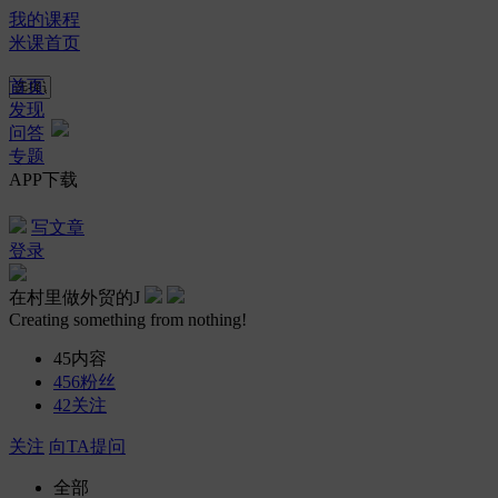
我的课程
米课首页
首页
发现
问答
专题
APP下载
写文章
登录
在村里做外贸的J
Creating something from nothing!
45
内容
456
粉丝
42
关注
关注
向TA提问
全部