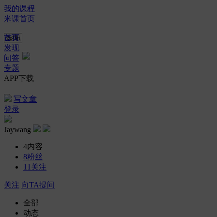
我的课程
米课首页
首页
发现
问答
专题
APP下载
写文章
登录
Jaywang
4
内容
8
粉丝
11
关注
关注
向TA提问
全部
动态