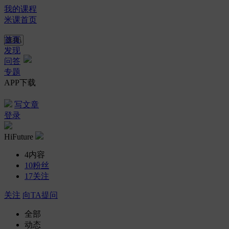
我的课程
米课首页
首页
发现
问答
专题
APP下载
写文章
登录
HiFuture
4
内容
10
粉丝
17
关注
关注
向TA提问
全部
动态