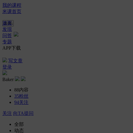
我的课程
米课首页
首页
发现
问答
专题
APP下载
写文章
登录
Baker
88
内容
35
粉丝
94
关注
关注
向TA提问
全部
动态