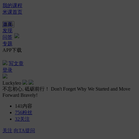
我的课程
米课首页
首页
发现
问答
专题
APP下载
写文章
登录
Luckyleo
不忘初心, 砥砺前行！ Don't Forget Why We Started and Move
Forward Bravely!
141
内容
756
粉丝
32
关注
关注
向TA提问