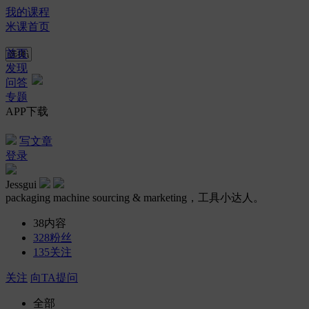
我的课程
米课首页
首页
发现
问答
专题
APP下载
写文章
登录
Jessgui
packaging machine sourcing & marketing，工具小达人。
38
内容
328
粉丝
135
关注
关注
向TA提问
全部