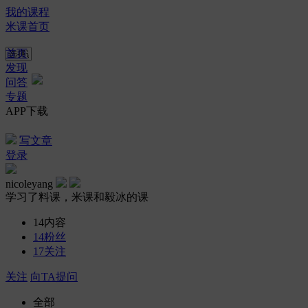
我的课程
米课首页
首页
发现
问答
专题
APP下载
写文章
登录
nicoleyang
学习了料课，米课和毅冰的课
14
内容
14
粉丝
17
关注
关注
向TA提问
全部