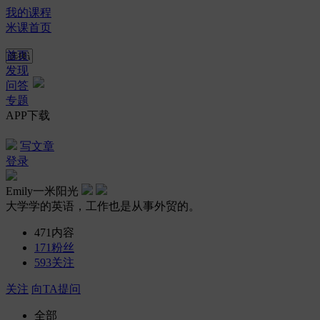
我的课程
米课首页
首页
发现
问答
专题
APP下载
写文章
登录
Emily一米阳光
大学学的英语，工作也是从事外贸的。
471
内容
171
粉丝
593
关注
关注
向TA提问
全部