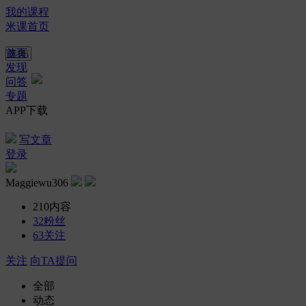
我的课程
米课首页
首页
发现
问答
专题
APP下载
写文章
登录
Maggiewu306
210
内容
32
粉丝
63
关注
关注
向TA提问
全部
动态